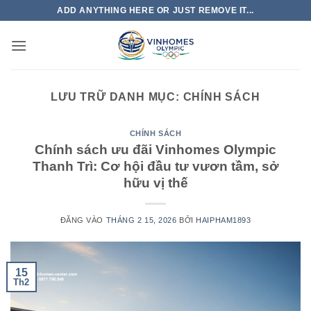
Bỏ
ADD ANYTHING HERE OR JUST REMOVE IT...
qua
nội
dung
LƯU TRỮ DANH MỤC:
CHÍNH SÁCH
CHÍNH SÁCH
Chính sách ưu đãi Vinhomes Olympic
Thanh Trì: Cơ hội đầu tư vươn tầm, sở
hữu vị thế
ĐĂNG VÀO
THÁNG 2 15, 2026
BỞI
HAIPHAM1893
15
Th2