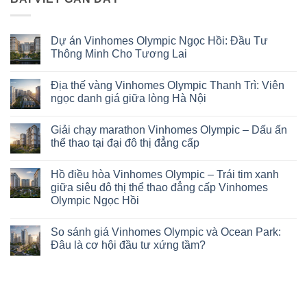
Dự án Vinhomes Olympic Ngọc Hồi: Đầu Tư
Thông Minh Cho Tương Lai
Không
có
Địa thế vàng Vinhomes Olympic Thanh Trì: Viên
bình
luận
ngọc danh giá giữa lòng Hà Nội
ở
Dự
Không
án
có
Giải chạy marathon Vinhomes Olympic – Dấu ấn
Vinhomes
bình
Olympic
luận
thể thao tại đại đô thị đẳng cấp
Ngọc
ở
Hồi:
Địa
Không
Đầu
thế
có
Hồ điều hòa Vinhomes Olympic – Trái tim xanh
Tư
vàng
bình
Thông
Vinhomes
luận
giữa siêu đô thị thể thao đẳng cấp Vinhomes
Minh
Olympic
ở
Olympic Ngọc Hồi
Cho
Thanh
Giải
Tương
Trì:
chạy
Không
Lai
Viên
marathon
có
ngọc
Vinhomes
So sánh giá Vinhomes Olympic và Ocean Park:
bình
danh
Olympic
luận
Đâu là cơ hội đầu tư xứng tầm?
giá
–
ở
giữa
Dấu
Hồ
Không
lòng
ấn
điều
có
Hà
thể
hòa
bình
Nội
thao
Vinhomes
luận
tại
Olympic
ở
đại
–
So